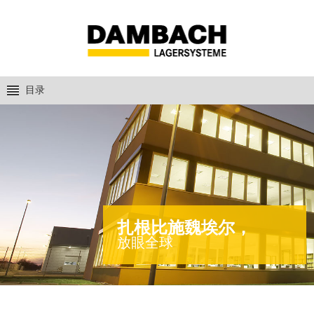
目录
扎根比施魏埃尔，
放眼全球