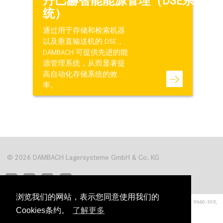
丹巴赫智能能源管理（DSE系
统）
通过用于存储和检索机器
以及垂直输送机的 DSE，
DAMBACH 可提供先进的能
源管理系统，从而显著提
高自动化存储系统的效
率。
© 2026 DAMBACH Lagersysteme GmbH & Co. KG
浏览我们的网站，表示您同意使用我们的
Hardrain 1
■
76476 Bischweier
■
电话 +49 (0) 72 22 9660-0, 传真 +49 (0) 72 22 9660-109,
Cookies条约。
了解更多
info@dambach-lagersysteme.com