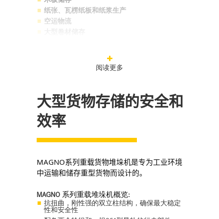
纸张、瓦楞纸板和纸浆生产
空运物流
大型卷材储存
重载堆垛机适用的货物载体:
钢梁
阅读更多
铝型材
钢板
木板
大型货物存储的安全和
纸板和纸卷
效率
货运集装箱
MAGNO
系列重载货物堆垛机是专为工业环境
。
中运输和储存重型货物而设计的
MAGNO
系列重载堆垛机概览:
抗扭曲，刚性强的双立柱结构，确保最大稳定
性和安全性