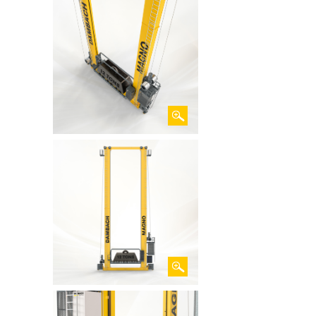
对于可持续和高效的仓储运营，需要精心设计
MAGNO
的能源管理。特别是对于像
系列这样
的重型堆垛机，高效的能源管理至关重要，可
。
以降低运营成本，同时减少环境负荷
MAGNO
重载堆垛机
系列的能源管理有哪些特
?
点
优化的行驶性能
在减少峰值电流的情况下提高加速度
通过能量储备实现可靠的安全断电
减少基础设施投资
最小化变压器功率
较小的导线配型
降低能源消耗
回收载货台下降的势能和制动能
通过超级电容进行能量存储