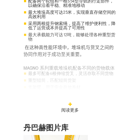
配备两个轮组和一根S54型导轨的行走部件，
以确保沿着平稳、精准地移动
最大堆垛高度可达25米，实现垂直存储空间的
高效利用
采用两根提升钢索绳，提高了维护便利性，降
低了运营成本并提高了可用性
最大承载能力可达12吨，能够处理各种重型货
物
在这种高性能环境中，堆垛机与货叉之间的
协同作用对于成功至关重要
。
MAGNO
系列重载堆垛机配备不同的货物载体
最多可配备6根伸缩货叉，灵活存取不同货物
重型辊筒，匹配辊筒货架
支架臂，用于安全存放卷材
通过高效的能源管理实
阅读更多
现卓越性能
丹巴赫图片库