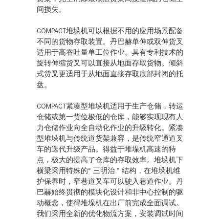
间损失。
COMPACT堆垛机可以根据不用的应用场景配备
不同的货物存取装置。丹巴赫单伸或双伸货叉
适用于高吞吐量单工位作业。具有专利技术的
旋转伸缩货叉可以直接从地面存取货物。倾斜
式货叉更适用于从地面直接存取底部封闭的托
盘。
COMPACT紧凑型堆垛机适用于生产仓储，转运
仓储或第一货位极低的仓库，能够实现现有人
力仓储作业向全自动化作业的升级转化。紧凑
型堆垛机与传统道货架兼容，是传统窄通道叉
车的迭代升级产品。得益于堆垛机高速的特
点，极大的提高了仓库的存取效率。堆垛机下
横梁采用特殊的“ 三明治 ” 结构，在堆垛机维
护保养时，窄巷道叉车可以驶入巷道作业。丹
巴赫始终贯彻的模块化设计和非中心控制的驱
动概念，使得堆垛机在出厂前完成全面调试。
我们采用全新的优化物流方案，安装调试时间