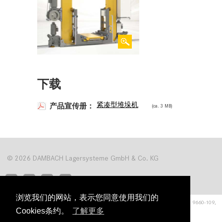
下载
紧凑型堆垛机
产品宣传册：
(ca. 3 MB)
© 2026 DAMBACH Lagersysteme GmbH & Co. KG
浏览我们的网站，表示您同意使用我们的
Hardrain 1
■
76476 Bischweier
■
电话 +49 (0) 72 22 9660-0, 传真 +49 (0) 72 22 9660-109,
Cookies条约。
了解更多
info@dambach-lagersysteme.com